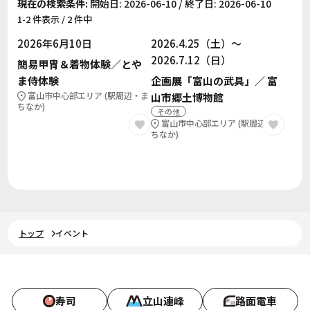
現在の検索条件:
開始日: 2026-06-10 / 終了日: 2026-06-10
1-2 件表示 / 2 件中
2026年6月10日
2026.4.25（土）～
2026.7.12（日）
簡易甲冑＆着物体験／とや
ま侍体験
企画展「富山の武具」／ 富
富山市中心部エリア (駅周辺・ま
山市郷土博物館
ちなか)
その他
富山市中心部エリア (駅周辺・ま
ちなか)
トップ
イベント
寿司
立山連峰
路面電車