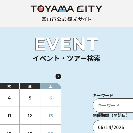
EVENT
イベント・ツアー検索
木
金
土
キーワード
4
5
6
開催期間（開始日）
11
12
13