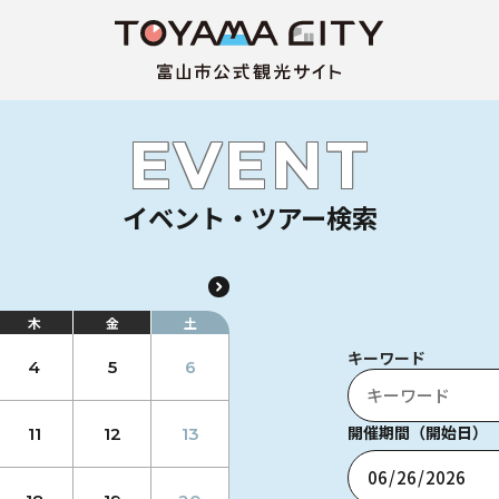
EVENT
イベント・ツアー検索
木
金
土
キーワード
4
5
6
開催期間（開始日）
11
12
13