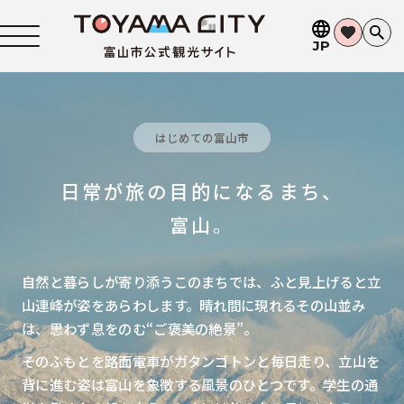
JP
はじめての富山市
日常が旅の目的になるまち、
富山。
自然と暮らしが寄り添うこのまちでは、ふと見上げると立
山連峰が姿をあらわします。晴れ間に現れるその山並み
は、思わず息をのむ“ご褒美の絶景”。
そのふもとを路面電車がガタンゴトンと毎日走り、立山を
背に進む姿は富山を象徴する風景のひとつです。学生の通