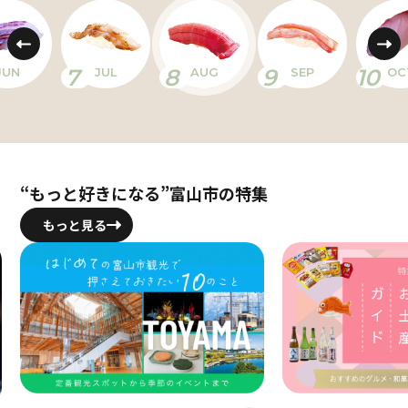
7
8
9
10
JUN
JUL
AUG
SEP
OC
“もっと好きになる”富山市の特集
もっと見る