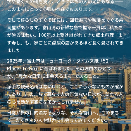
学や働く人の朝を支え、ときには旅の人の足にもなる——
このまちにとって心強い存在でもあります。
そして暮らしのすぐそばには、回転寿司や暖簾をくぐる寿
司屋があります。富山湾の新鮮な魚で握る一貫は、私たち
が誇る味わい。100年以上受け継がれてきた郷土料理「ま
す寿し」も、家ごとに贔屓の店があるほど長く愛されてき
ました。
2025年、富山市はニューヨーク・タイムズ紙「52
Places to Go」に選ばれました。その理由のひとつ
が、“豊かな日常に出会えるまち”であること。
派手な観光名所はないけれど、ここにしかないものが確か
にあり、このまちで暮らす人の何気ない日常が、訪れる人
の心を動かす旅になるかもしれません。
日常が旅の目的になるような、そんな富山へ。このまち
で、たくさんの人や魅力に出会ってみてください。