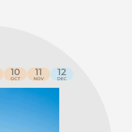
10
11
12
OCT
NOV
DEC