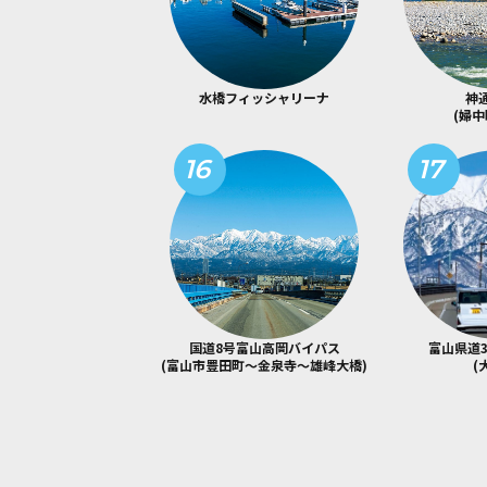
水橋フィッシャリーナ
神
(婦中
16
17
国道8号富山高岡バイパス
富山県道
(富山市豊田町～金泉寺～雄峰大橋)
(