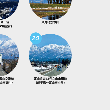
スキー場
八尾町舘本郷
マ展望台)
20
号富山空港線
富山県道35号立山山田線
富山市蜷川）
(成子橋～富山市小黒)