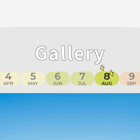
Gallery
4
5
6
7
8
9
APR
MAY
JUN
JUL
AUG
SEP