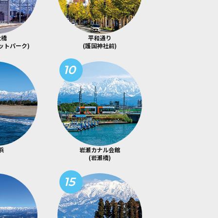
大橋
平和通り
ットパーク)
(護国神社前)
10
浜
岩瀬カナル会館
(岩瀬橋)
15