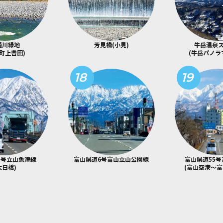
通川緑地
芳見橋(小見)
牛岳温泉
町上轡田)
(牛岳パノラ
18
19
3号立山魚津線
富山県道6号富山立山公園線
富山県道55
大日橋)
(富山空港～