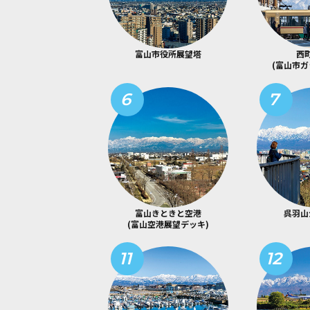
富山市役所展望塔
西
(富山市ガ
6
7
富山きときと空港
呉羽山
(富山空港展望デッキ)
11
12