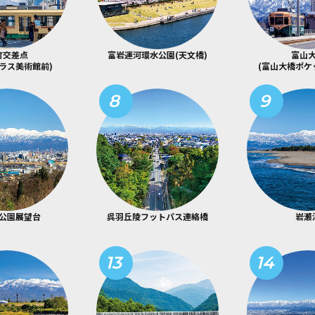
町交差点
富岩運河環水公園(天文橋)
富山
ラス美術館前)
(富山大橋ポケ
8
9
公園展望台
呉羽丘陵フットパス連絡橋
岩瀬
13
14