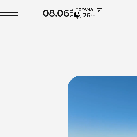
08.06
TOYAMA
THU
26
°C