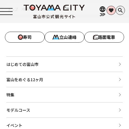
トップ
簡易甲冑＆着物体験
JP
寿司
立山連峰
路面電車
はじめての富山市
富山をめぐる12ヶ月
特集
モデルコース
イベント