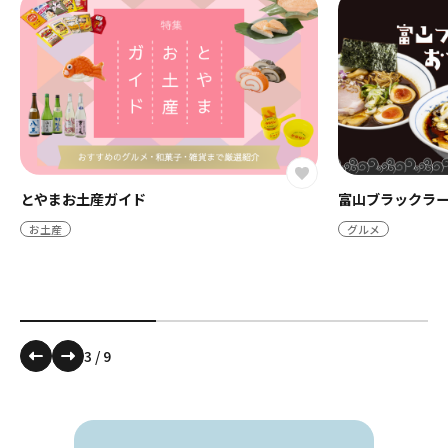
とやまお土産ガイド
富山ブラックラー
お土産
グルメ
3
/
9