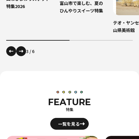
富山市で楽しむ、夏の
特集2026
ひんやりスイーツ特集
テオ・ヤンセ
山県美術館
3
/
6
FEATURE
特集
一覧を見る