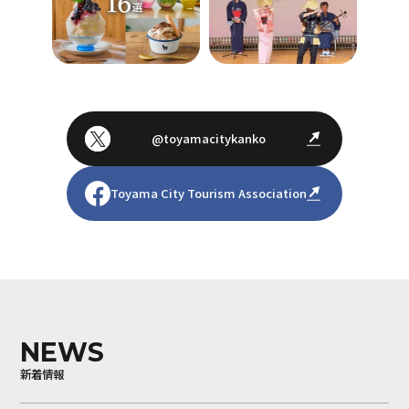
@toyamacitykanko
Toyama City Tourism Association
NEWS
新着情報