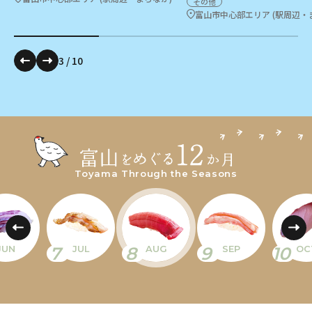
その他
富山市中心部エリア (駅周辺・
3
/
10
Toyama Through the Seasons
7
8
9
10
JUN
JUL
AUG
SEP
OC