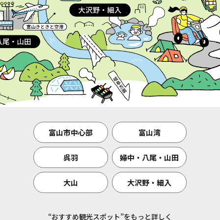
富山市中心部
富山湾
呉羽
婦中・八尾・山田
大山
大沢野・細入
“おすすめ観光スポット”をもっと詳しく