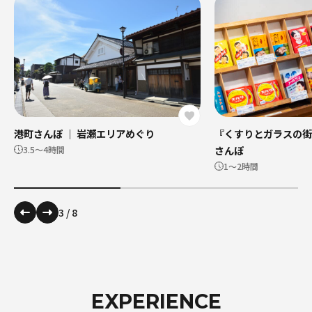
港町さんぽ ｜ 岩瀬エリアめぐり
『くすりとガラスの街
さんぽ
3.5〜4時間
1～2時間
3
/
8
EXPERIENCE