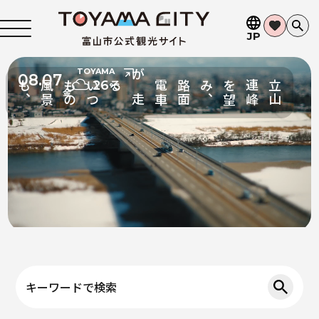
JP
TOYAMA
08.07
26
長
く
受
け
継
が
れ
て
き
た
ま
す
寿
し
も
。
や
富
山
湾
の
恵
み
を
味
わ
う
寿
司
°C
キーワードで検索