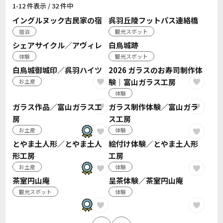
1-12 件表示 / 32 件中
イングルヌック古民家の宿
呉羽丘陵フットパス連絡橋
宿泊
観光スポット
シェアサイクル／アヴィレ
白鳥城跡
体験
観光スポット
白鳥城御城印／呉羽ハイツ
2026 ガラスのお寿司制作体
験｜富山ガラス工房
お土産
体験
ガラス作品／富山ガラス工
ガラス制作体験／富山ガラ
房
ス工房
お土産
体験
とやま土人形／とやま土人
絵付け体験／とやま土人形
形工房
工房
お土産
体験
茶室円山庵
呈茶体験／茶室円山庵
観光スポット
体験
投稿のページ送り