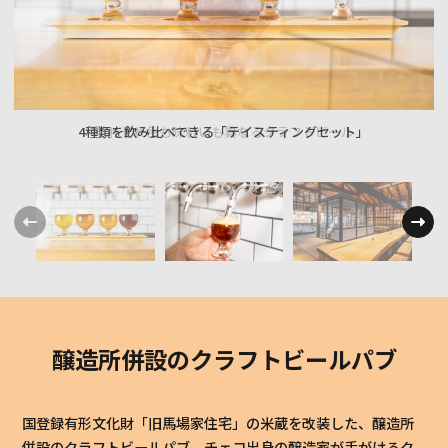
4種類を飲み比べできる「テイスティングセット」
それぞれ色も味わいも異なるクラフトビール
醸造所併設のクラフトビールパブ
国登録有形文化財「旧馬場家住宅」の米蔵を改装した、醸造所
併設のクラフトビールパブ。チェコ出身の醸造家が手がけるク