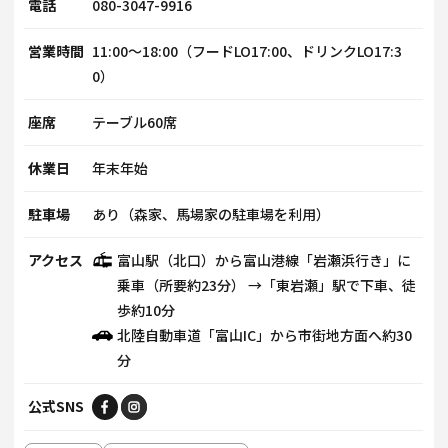
電話
080-3047-9916
営業時間
11:00〜18:00（フードLO17:00、ドリンクLO17:3
0）
座席
テーブル60席
休業日
年末年始
駐車場
あり（森家、馬場家の駐車場を利用）
アクセス
富山駅（北口）から富山港線「岩瀬浜行き」に
乗車（所要約23分） →「東岩瀬」駅で下車、徒
歩約10分
北陸自動車道「富山IC」から市街地方面へ約30
分
公式SNS