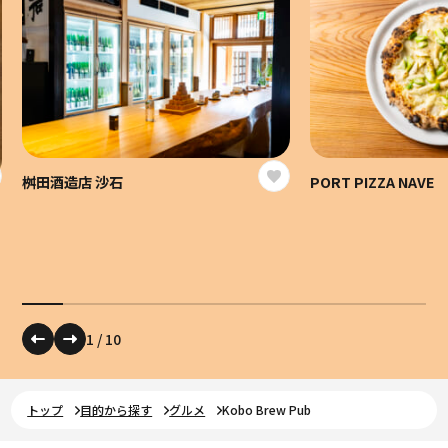
桝田酒造店 沙石
PORT PIZZA NAVE
1
/
10
トップ
目的から探す
グルメ
Kobo Brew Pub