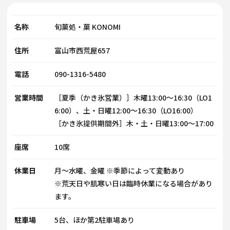
名称
旬菓処・菓 KONOMI
住所
富山市西荒屋657
電話
090-1316-5480
営業時間
［夏季（かき氷営業）］木曜13:00〜16:30（LO1
6:00）、土・日曜12:00〜16:30（LO16:00）
［かき氷提供期間外］木・土・日曜13:00〜17:00
座席
10席
休業日
月〜水曜、金曜 ※季節によって変動あり
※荒天日や肌寒い日は臨時休業になる場合があり
ます。
駐車場
5台、ほか第2駐車場あり