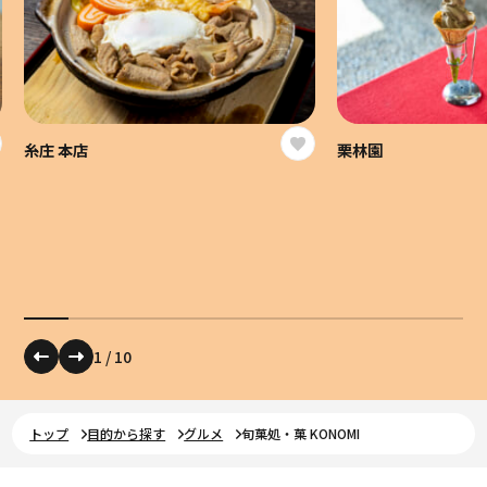
糸庄 本店
栗林園
1
/
10
トップ
目的から探す
グルメ
旬菓処・菓 KONOMI