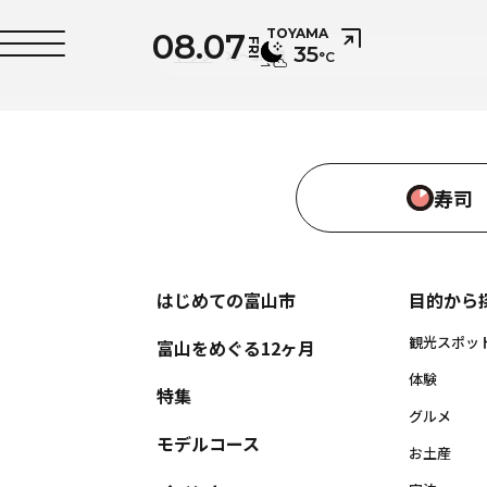
08.07
TOYAMA
FRI
35
トップ
2～3時間
°C
寿司
はじめての富山市
目的から
観光スポッ
富山をめぐる12ヶ月
体験
特集
グルメ
モデルコース
お土産