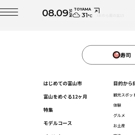
08.09
TOYAMA
SUN
31
トップ
フォトライブラリ
おわら風の盆15
°C
寿司
はじめての富山市
目的から
観光スポッ
富山をめぐる12ヶ月
体験
特集
グルメ
モデルコース
お土産