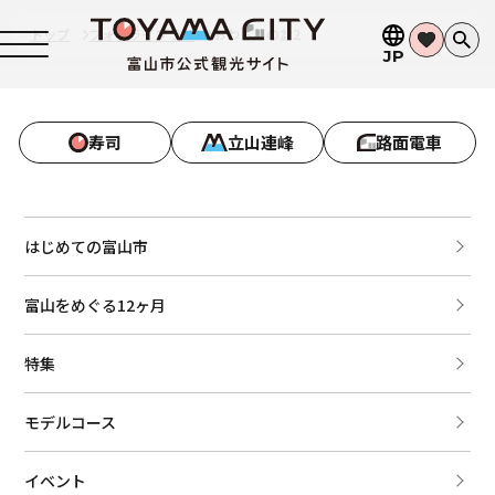
トップ
フォトライブラリ
おわら風の盆2
JP
寿司
立山連峰
路面電車
はじめての富山市
富山をめぐる12ヶ月
特集
モデルコース
イベント