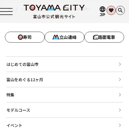
トップ
フォトライブラリ
おわら風の盆23(鏡町)
JP
寿司
立山連峰
路面電車
はじめての富山市
富山をめぐる12ヶ月
特集
モデルコース
イベント