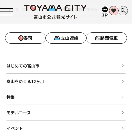
トップ
フォトライブラリ
おわら風の盆28(まちなみ)
JP
寿司
立山連峰
路面電車
はじめての富山市
富山をめぐる12ヶ月
特集
モデルコース
イベント