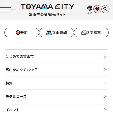
トップ
フォトライブラリ
佐藤記念美術館３
JP
寿司
立山連峰
路面電車
はじめての富山市
富山をめぐる12ヶ月
特集
モデルコース
イベント