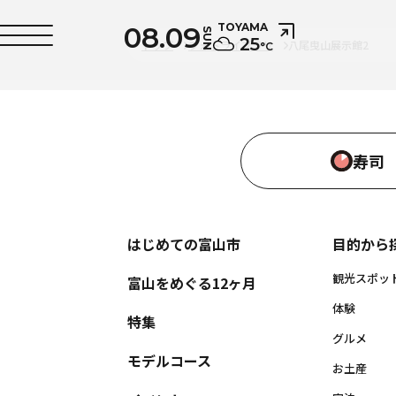
08.09
TOYAMA
SUN
25
トップ
フォトライブラリ
八尾曳山展示館2
°C
寿司
はじめての富山市
目的から
観光スポッ
富山をめぐる12ヶ月
体験
特集
グルメ
モデルコース
お土産