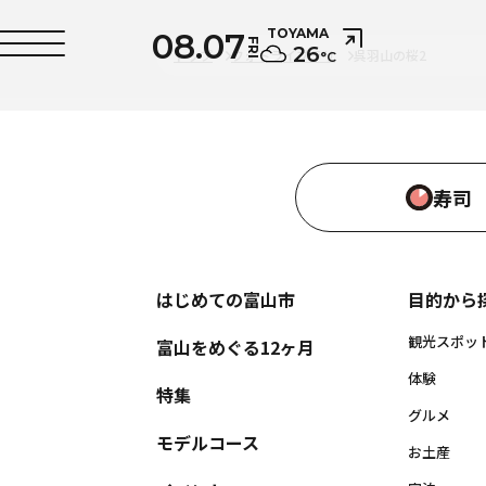
08.07
TOYAMA
FRI
26
トップ
フォトライブラリ
呉羽山の桜2
°C
寿司
はじめての富山市
目的から
観光スポッ
富山をめぐる12ヶ月
体験
特集
グルメ
モデルコース
お土産