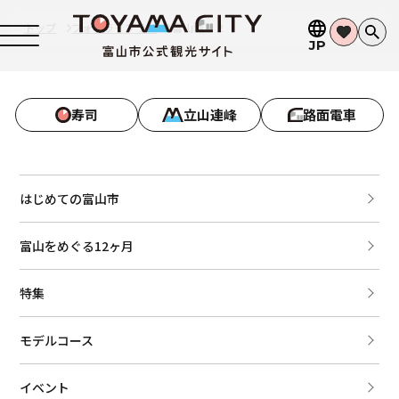
トップ
フォトライブラリ
富山城１２
JP
寿司
立山連峰
路面電車
はじめての富山市
富山をめぐる12ヶ月
特集
モデルコース
イベント