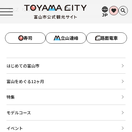
トップ
フォトライブラリ
水晶岳1
JP
寿司
立山連峰
路面電車
はじめての富山市
富山をめぐる12ヶ月
特集
モデルコース
イベント