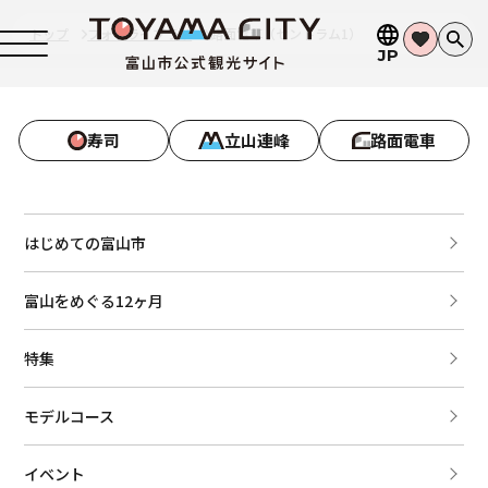
トップ
フォトライブラリ
路面電車（セントラム1）
JP
寿司
立山連峰
路面電車
はじめての富山市
富山をめぐる12ヶ月
特集
モデルコース
イベント