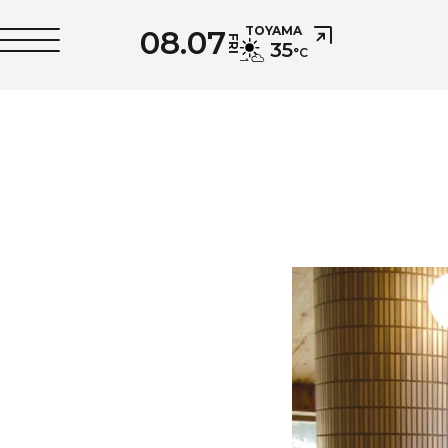
08.07
TOYAMA
FRI
35
°C