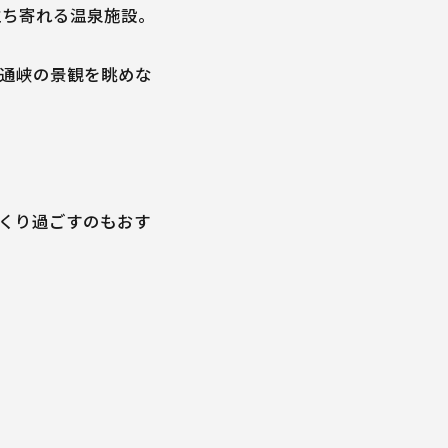
立ち寄れる温泉施設。
神通峡の景観を眺めな
っくり過ごすのもおす