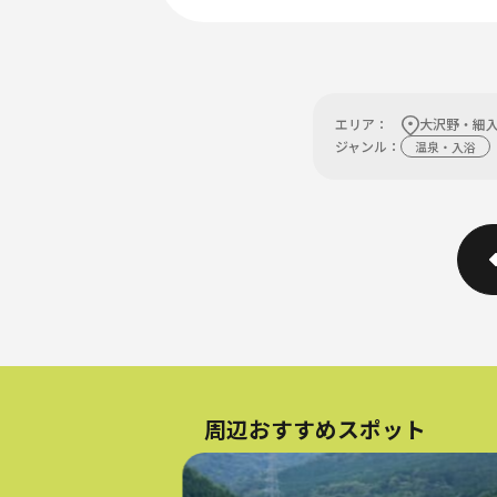
エリア：
大沢野・細
ジャンル：
温泉・⼊浴
周辺おすすめスポット