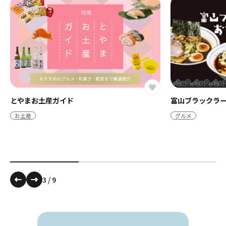
とやまお土産ガイド
富山ブラックラー
お土産
グルメ
3
/
9