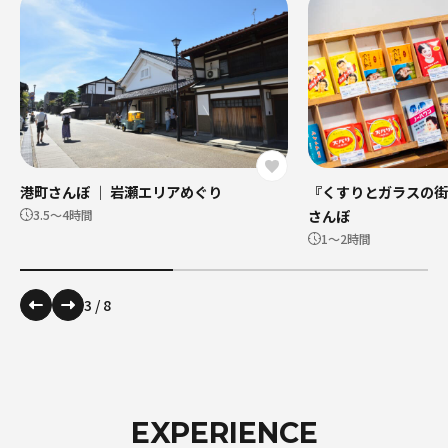
港町さんぽ ｜ 岩瀬エリアめぐり
『くすりとガラスの街
さんぽ
3.5〜4時間
1～2時間
3
/
8
EXPERIENCE