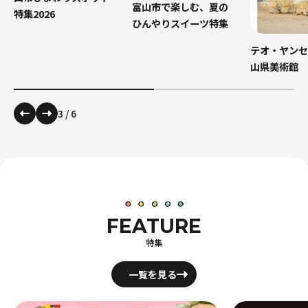
富山市で楽しむ、夏の
特集2026
ひんやりスイーツ特集
テオ・ヤンセ
山県美術館
3
/
6
FEATURE
特集
一覧を見る