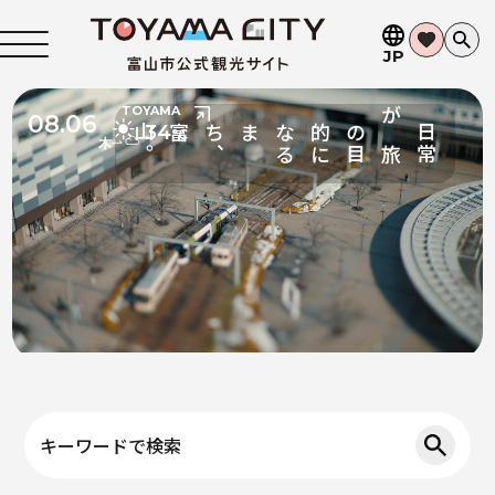
JP
TOYAMA
08.06
34
い
つ
も
の
風
景
も
、
る
立
山
連
峰
を
望
み
、
路
面
電
車
が
走
°C
キーワードで検索