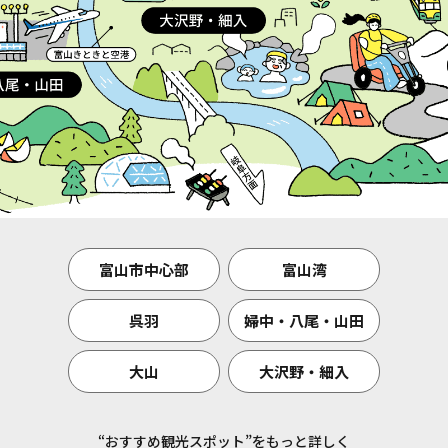
富山市中心部
富山湾
呉羽
婦中・八尾・山田
大山
大沢野・細入
“おすすめ観光スポット”をもっと詳しく