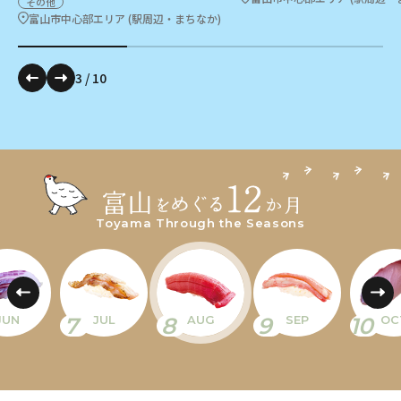
その他
富山市中心部エリア (駅周辺・まちなか)
3
/
10
Toyama Through the Seasons
7
8
9
10
JUN
JUL
AUG
SEP
OC