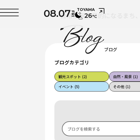
08.07
TOYAMA
FRI
日常が旅の目的になるまち
26
°C
ブログ
ブログカテゴリ
観光スポット
(2)
自然・風景
(1)
イベント
(5)
その他
(1)