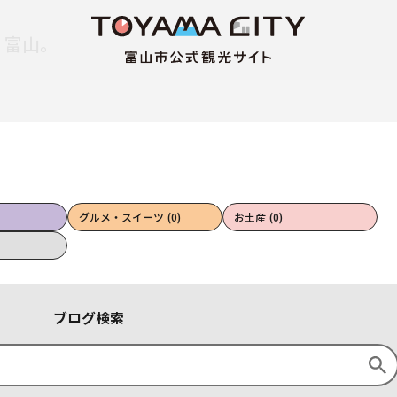
、富山。
グルメ・スイーツ
(0)
お土産
(0)
ブログ検索