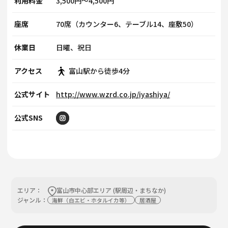
利用料金
3,500円～4,500円
座席
70席（カウンター6、テーブル14、座敷50）
休業日
日曜、祝日
アクセス
富山駅から徒歩4分
公式サイト
http://www.wzrd.co.jp/iyashiya/
公式SNS
エリア：
富山市中心部エリア (駅周辺・まちなか)
ジャンル：
海鮮（⽩エビ・ホタルイカ等）
居酒屋