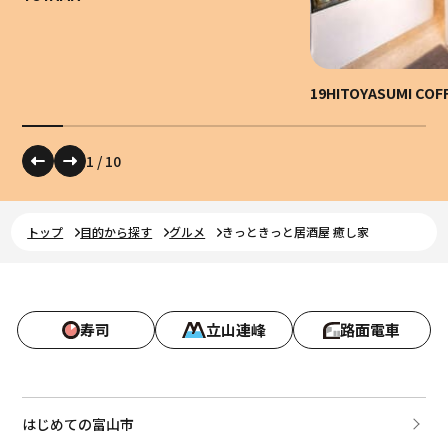
19HITOYASUMI CO
1
/
10
トップ
目的から探す
グルメ
きっときっと居酒屋 癒し家
寿司
立山連峰
路面電車
はじめての富山市