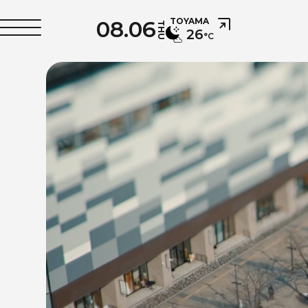
08.06
TOYAMA
THU
26
°C