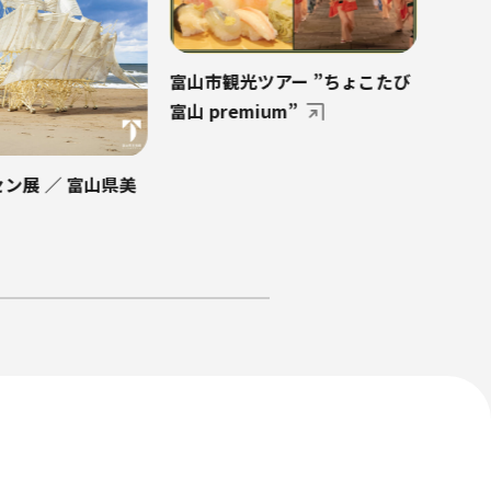
アー ”ちょこたび
はじめての富山市
um”