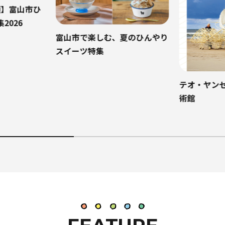
夏のひんやり
富山市観光ツ
富山 premi
テオ・ヤンセン展 ／ 富山県美
術館