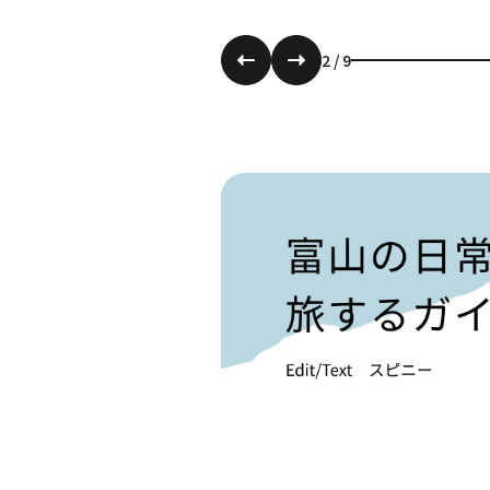
3
/
9