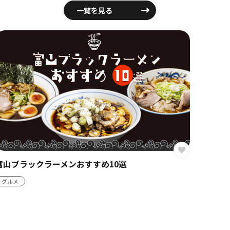
一覧を見る
富山市
越中八尾 おわら風の盆2026｜見どころ・日程・会場
観光ス
マップ・アクセス
イベント