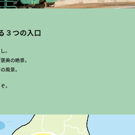
る３つの入口
寿し。
ご褒美の絶景。
街の風景。
うぞ。