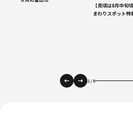
【見頃は8月中旬頃】富山市ひ
まわりスポット特集2026
富山市で楽しむ、
スイーツ特集
3
/
6