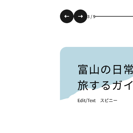
3
/
9