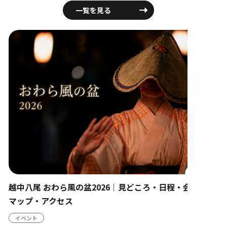
一覧を見る
富山市
越中八尾 おわら風の盆2026｜見どころ・日程・会場
観光ス
マップ・アクセス
イベント