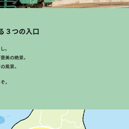
る３つの入口
寿し。
ご褒美の絶景。
街の風景。
うぞ。