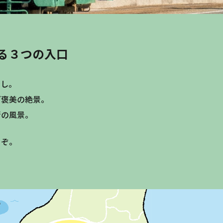
る３つの入口
寿し。
ご褒美の絶景。
街の風景。
うぞ。