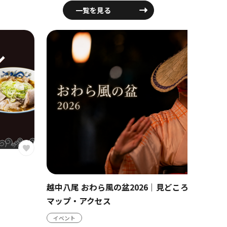
一覧を見る
富山市
越中八尾 おわら風の盆2026｜見どころ・日程・会場
観光ス
マップ・アクセス
イベント