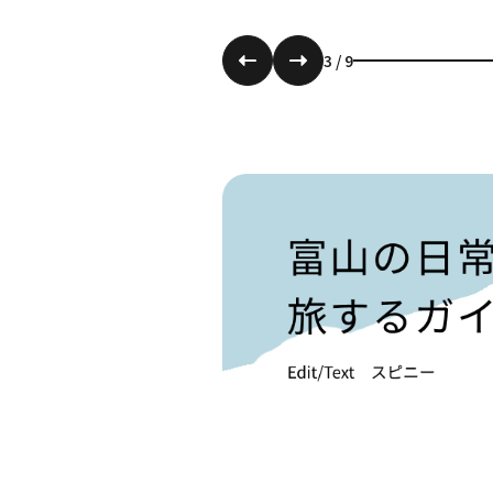
3
/
9