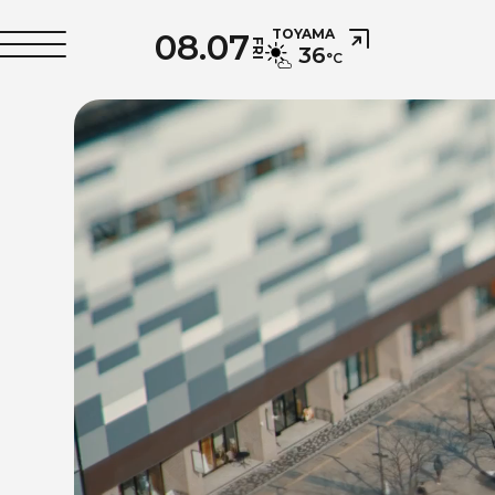
08.07
TOYAMA
FRI
36
°C